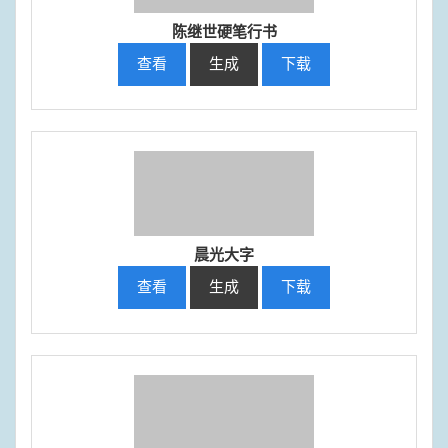
陈继世硬笔行书
查看
生成
下载
晨光大字
查看
生成
下载