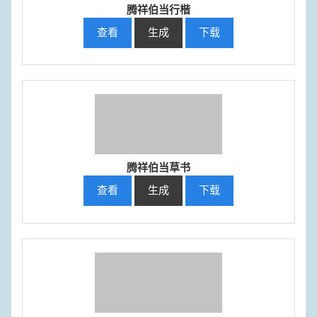
腾祥伯当行楷
查看
生成
下载
腾祥伯当草书
查看
生成
下载