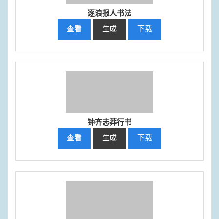
逐浪报人书法
查看
生成
下载
钟齐志莽行书
查看
生成
下载