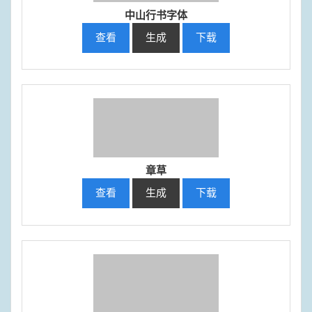
中山行书字体
查看
生成
下载
章草
查看
生成
下载