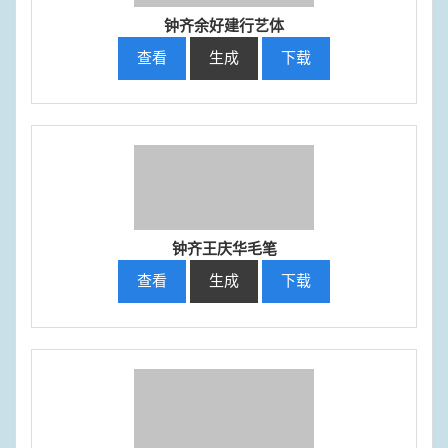
钟齐余好建行艺体
查看
生成
下载
钟齐王庆华毛笔
查看
生成
下载