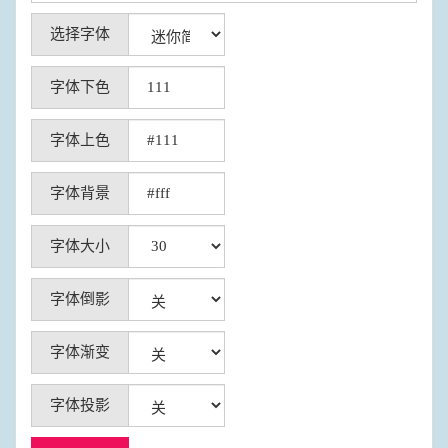
选择字体
字体下色
字体上色
字体背景
字体大小
字体倒影
字体渐变
字体投影