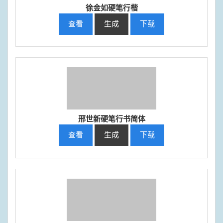
徐金如硬笔行楷
查看
生成
下载
邢世新硬笔行书简体
查看
生成
下载