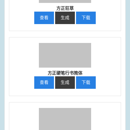
方正狂草
查看
生成
下载
方正硬笔行书简体
查看
生成
下载