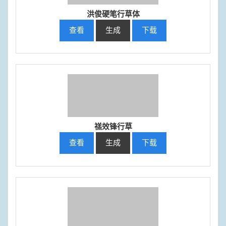
洪俊硬笔行草体
查看
生成
下载
禚效锋行草
查看
生成
下载