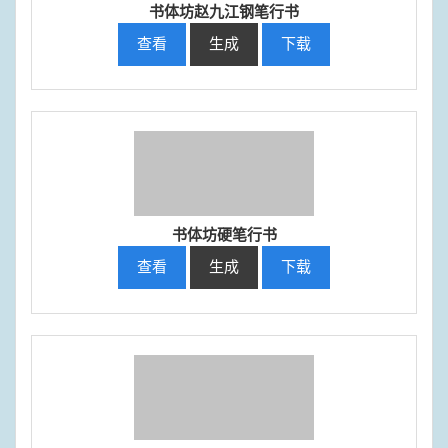
书体坊赵九江钢笔行书
查看
生成
下载
书体坊硬笔行书
查看
生成
下载