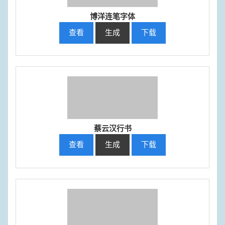
博洋连笔字体
查看
生成
下载
蔡云汉行书
查看
生成
下载