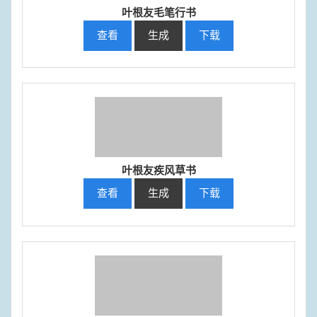
叶根友毛笔行书
查看
生成
下载
叶根友疾风草书
查看
生成
下载